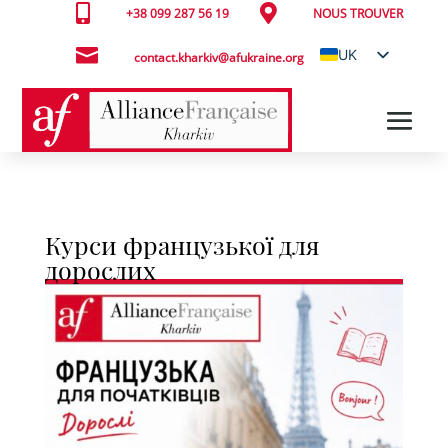


+38 099 287 56 19
NOUS TROUVER

UK
contact.kharkiv@afukraine.org
FR
Курси французької для
дорослих