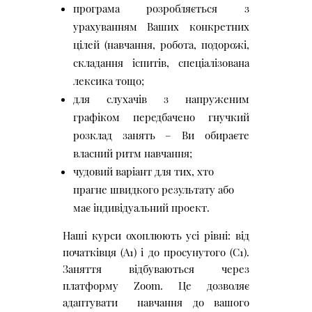
програма розробляється з
урахуванням Ваших конкретних
цілей (навчання, робота, подорожі,
складання іспитів, спеціалізована
лексика тощо;
для слухачів з напруженим
графіком передбачено гнучкий
розклад занять – Ви обираєте
власний ритм навчання;
чудовий варіант для тих, хто
прагне швидкого результату або
має індивідуальний проект.
Наші курси охоплюють усі рівні: від
початківця (А1) і до просунутого (С1).
Заняття відбуваються через
платформу Zoom. Це дозволяє
адаптувати навчання до вашого