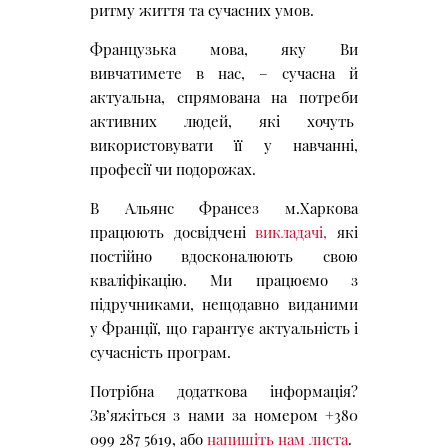
ритму життя та сучасних умов.
Французька мова, яку Ви
вивчатимете в нас, – сучасна й
актуальна, спрямована на потреби
активних людей, які хочуть
використовувати її у навчанні,
професії чи подорожах.
В Альянс Франсез м.Харкова
працюють досвідчені
викладачі,
які
постійно вдосконалюють свою
кваліфікацію. Ми працюємо з
підручниками, нещодавно виданими
у Франції, що гарантує актуальність і
сучасність програм.
Потрібна додаткова інформація?
Зв’яжіться з нами за номером +380
099 287 5619, або
напишіть нам листа
.