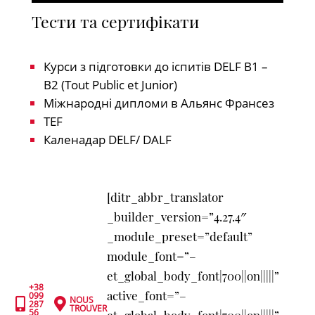
Тести та сертифікати
Курси з підготовки до іспитів DELF B1 –
B2 (Tout Public et Junior)
Міжнародні дипломи в Альянс Франсез
TEF
Каленадар DELF/ DALF
[ditr_abbr_translator
_builder_version=”4.27.4″
_module_preset=”default”
module_font=”–
et_global_body_font|700||on|||||”
+38
active_font=”–
099
NOUS


287
TROUVER
56