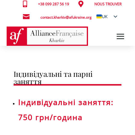


+38 099 287 56 19
NOUS TROUVER

UK
contact.kharkiv@afukraine.org
FR
Індивідуальні та парні
заняття
Індивідуальні заняття:
750 грн/година