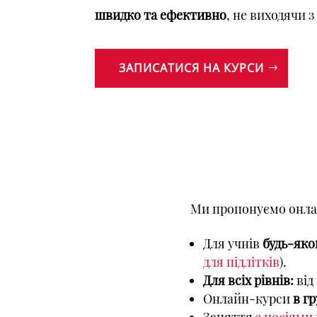
швидко та ефективно
, не виходячи з
ЗАПИСАТИСЯ НА КУРСИ
Ми пропонуємо онла
Для учнів
будь-яко
для підлітків
).
Для всіх рівнів:
від
Онлайн-курси
в гр
Заняття
з носіями