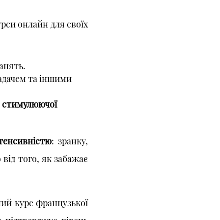
урси онлайн для своїх
занять.
ладачем та іншими
а
стимулюючої
тенсивністю
: зранку,
 від того, як забажає
ний курс французької