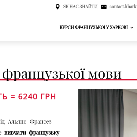
ЯК НАС ЗНАЙТИ
contact.khark
КУРСИ ФРАНЦУЗЬКОЇ У ХАРКОВІ
 французької мови
ТЬ = 6240 ГРН
від Альянс Франсез —
че
вивчати французьку