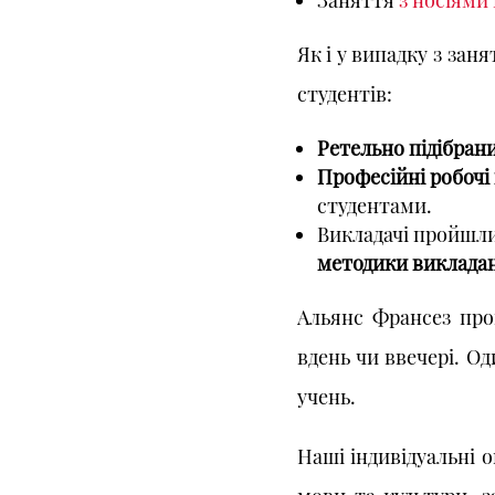
Як і у випадку з зан
студентів:
Ретельно підібран
Професійні робочі
студентами.
Викладачі пройшл
методики
виклада
Альянс Франсез пр
вдень чи ввечері. Од
учень.
Наші індивідуальні 