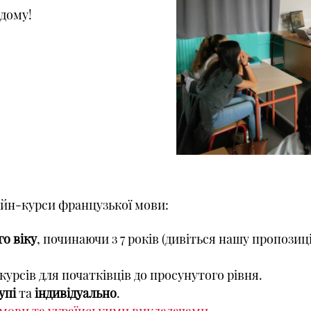
 дому!
йн-курси французької мови:
го віку
, починаючи з 7 років (дивіться нашу пропозиц
 курсів для початківців до просунутого рівня.
упі
та
індивідуально
.
 мови та українськими викладачами
.