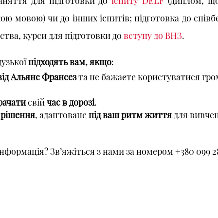
заняття для підготовки до
іспиту DELF
(диплом, що
ю мовою) чи до інших іспитів; підготовка до співбе
тва, курси для підготовки до
вступу до ВНЗ
.
узької
підходять вам, якщо
:
від Альянс Франсез
та не бажаєте користуватися гр
рачати
свій
час в дорозі
.
 рішення
, адаптоване
під ваш ритм життя
для вивче
нформація? Зв’яжіться з нами за номером +380 099 28