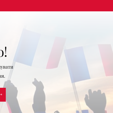
о!
нувати
ня.