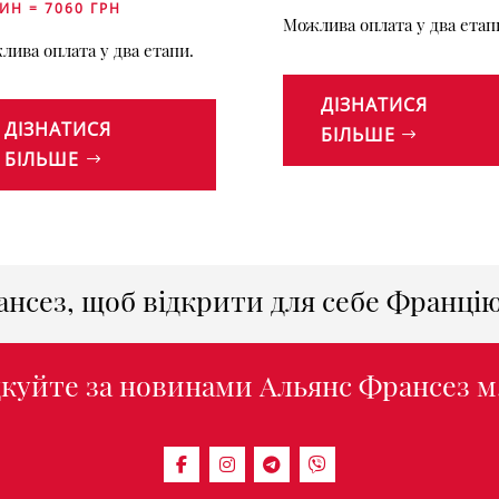
ИН = 7060 ГРН
Можлива оплата у два етап
лива оплата у два етапи.
ДІЗНАТИСЯ
ДІЗНАТИСЯ
БІЛЬШЕ
БІЛЬШЕ
ансез, щоб відкрити для себе Франці
куйте за новинами Альянс Франсез м