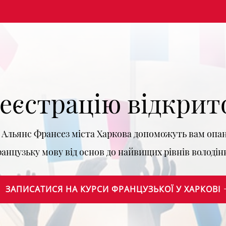
еєстрацію відкрит
 Альянс Франсез міста Харкова допоможуть вам опа
анцузьку мову від основ до найвищих рівнів володін
ЗАПИСАТИСЯ НА КУРСИ ФРАНЦУЗЬКОЇ У ХАРКОВІ