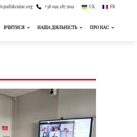
iv@afukraine.org
+38 099 287 5619
UK
FR
ВЧИТИСЯ
НАША ДІЯЛЬНІСТЬ
ПРО НАС