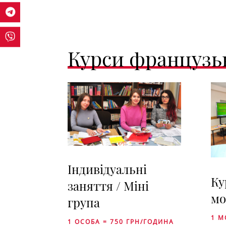
Курси французьк
Індивідуальні
Ку
заняття / Міні
мо
група
1 М
1 ОСОБА = 750 ГРН/ГОДИНА