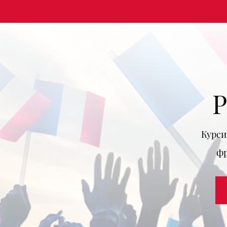
Р
Курси
фр