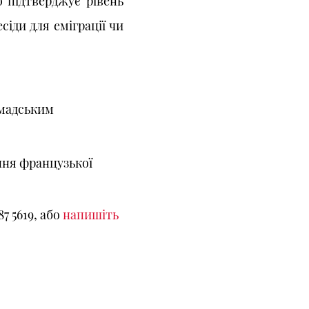
 підтверджує рівень
сіди для еміграції чи
омадським
ння французької
7 5619, або
напишіть