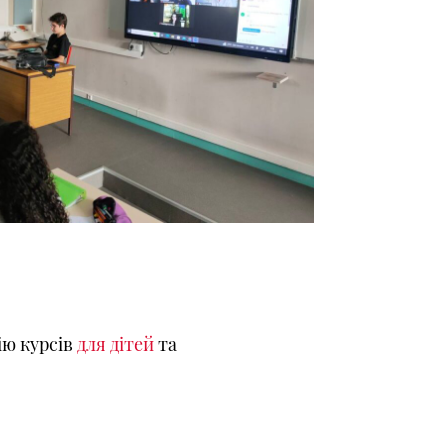
ію курсів
для дітей
та