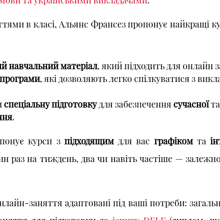
яттями в класі, Альянс Франсез пропонує найкращі к
ий навчальний матеріал
, який підходить для онлайн 
 програми
, які дозволяють легко спілкуватися з вик
и
спеціальну підготовку
для забезпечення
сучасної
т
ння
.
опонує курси з
підходящим
для вас
графіком
та
ін
ин раз на тиждень, два чи навіть частіше — залежно
онлайн-заняття адаптовані під ваші потреби: загаль