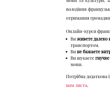
мови та культури, 
володіння французько
отримання громадянс
Онлайн-курси франц
Ви
живете далеко 
транспортом.
Ви
не бажаєте вит
Ви шукаєте
гнучке
мови.
Потрібна додаткова і
нам листа
.