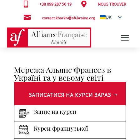


+38 099 287 56 19
NOUS TROUVER

UK
contact.kharkiv@afukraine.org
FR
Мережа Альянс Франсез в
Україні та у всьому світі
ЗАПИСАТИСЯ НА КУРСИ ЗАРАЗ
Запис на курси
Курси французької