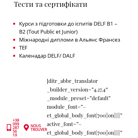
Тести та сертифікати
Курси з підготовки до іспитів DELF B1 –
B2 (Tout Public et Junior)
Міжнародні дипломи в Альянс Франсез
TEF
Каленадар DELF/ DALF
[ditr_abbr_translator
_builder_version=”4.27.4″
_module_preset=”default”
module_font=”–
et_global_body_font|700||on|||||”
+38
active_font=”–
099
NOUS


287
TROUVER
56
et_global_body_font|700||on|||||”
19