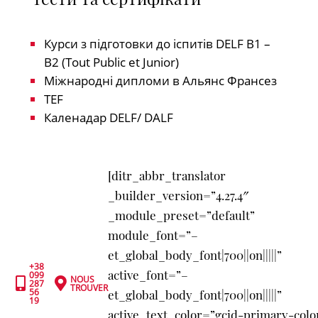
Курси з підготовки до іспитів DELF B1 –
B2 (Tout Public et Junior)
Міжнародні дипломи в Альянс Франсез
TEF
Каленадар DELF/ DALF
[ditr_abbr_translator
_builder_version=”4.27.4″
_module_preset=”default”
module_font=”–
et_global_body_font|700||on|||||”
+38
active_font=”–
099
NOUS


287
TROUVER
56
et_global_body_font|700||on|||||”
19
active_text_color=”gcid-primary-colo