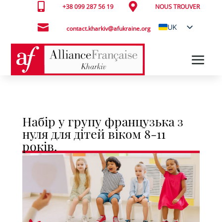


+38 099 287 56 19
NOUS TROUVER

UK
contact.kharkiv@afukraine.org
FR
Набір у групу французька з
нуля для дітей віком 8-11
років.