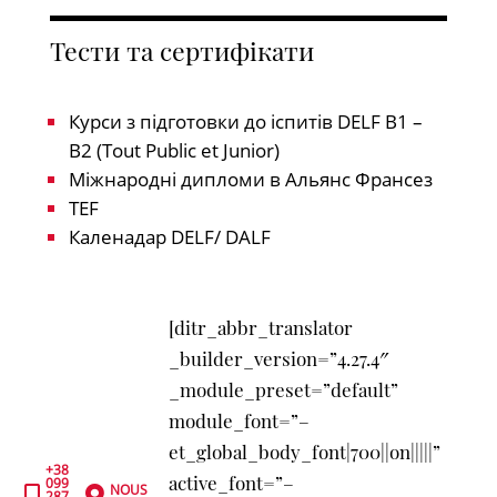
Тести та сертифікати
Курси з підготовки до іспитів DELF B1 –
B2 (Tout Public et Junior)
Міжнародні дипломи в Альянс Франсез
TEF
Каленадар DELF/ DALF
[ditr_abbr_translator
_builder_version=”4.27.4″
_module_preset=”default”
module_font=”–
et_global_body_font|700||on|||||”
+38
active_font=”–
099
NOUS


287