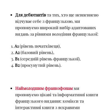
Для дебютантів
та тих, хто ще невпевнено
відчуває себе з французькою, ми
пропонуємо широкий вибір адаптованих
видань за рівнями володіння французької:
А1
(рівень початківеця),
А2
(базовий рівень),
В1
(середній рівень французької),
В2
(просунутий рівень).
Наймолодшим франкофонам
ми
пропонуємо цікаві та інформативні книги
французького видання: комікси та
інтерактивні книги з яскравими