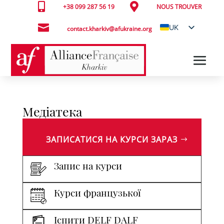


+38 099 287 56 19
NOUS TROUVER

UK
contact.kharkiv@afukraine.org
FR
Медіатека
ЗАПИСАТИСЯ НА КУРСИ ЗАРАЗ
Запис на курси
Курси французької
Іспити DELF DALF