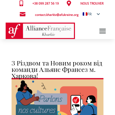


+38 099 287 56 19
NOUS TROUVER

FR
contact.kharkiv@afukraine.org
UK
З Різдвом та Новим роком від
команди Альянс Франсез м.
Харкова!