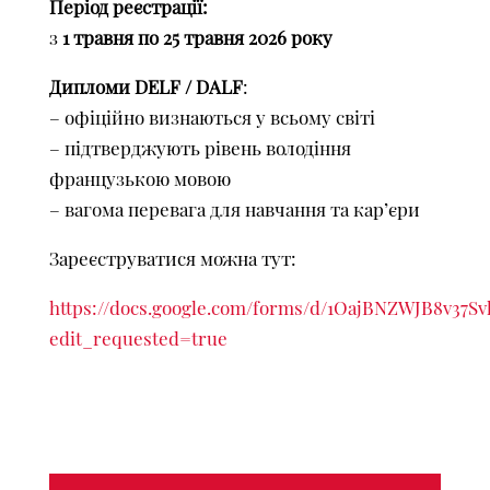
Період реєстрації:
з
1 травня по 25 травня 2026 року
Дипломи DELF / DALF
:
– офіційно визнаються у всьому світі
– підтверджують рівень володіння
французькою мовою
– вагома перевага для навчання та кар’єри
Зареєструватися можна тут:
https://docs.google.com/forms/d/1OajBNZWJB8v3
edit_requested=true