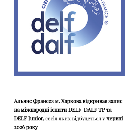
Альянс Франсез м. Харкова відкриває запис
на міжнародні іспити DELF DALF TP та
DELF Junior,
сесія яких відбудеться у
червні
2026 року