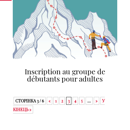
Inscription au groupe de
débutants pour adultes
СТОРІНКА 3 / 6
«
1
2
3
4
5
...
»
У
КІНЕЦЬ »