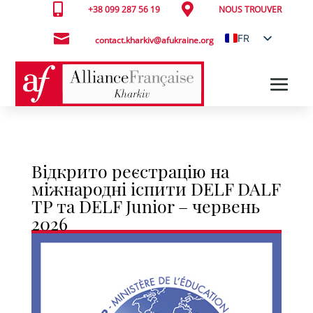


+38 099 287 56 19
NOUS TROUVER

FR
contact.kharkiv@afukraine.org
UK
Відкрито реєстрацію на
міжнародні іспити DELF DALF
TP та DELF Junior – червень
2026