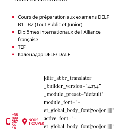
Cours de préparation aux examens DELF
B1 - B2 (Tout Public et Junior)
Diplômes internationaux de l'Alliance
française
TEF
Каленадар DELF/ DALF
[ditr_abbr_translator
_builder_version=”4.27.4″
_module_preset=”default”
module_font=”–
et_global_body_font|700||on|||||”
+38
active_font=”–
099
NOUS


287
TROUVER
56
et_global_body_font|700||on|||||”
19