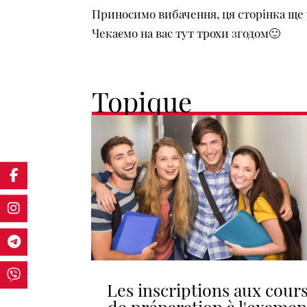
Приносимо вибачення, ця сторінка ще 
Чекаємо на вас тут трохи згодом🙂
Topique
Les inscriptions aux cour
de préparation à l'exame