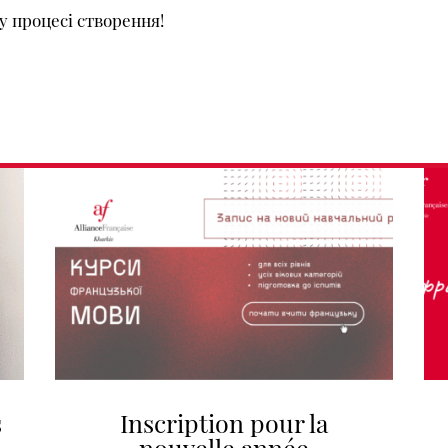
у процесі створення!
s
Inscription pour la
n
nouvelle année