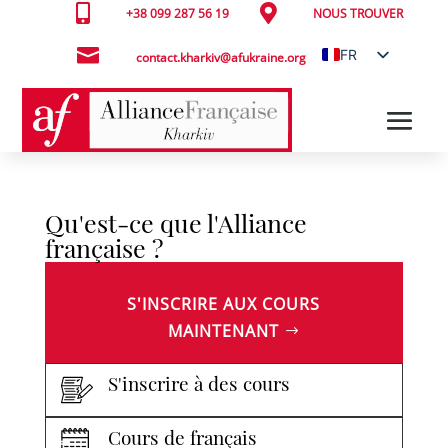


+38 099 287 56 19
NOUS TROUVER

FR
contact.kharkiv@afukraine.org
UK
Qu'est-ce que l'Alliance
française ?
S'INSCRIRE AUX COURS
MAINTENANT
S'inscrire à des cours
Cours de français