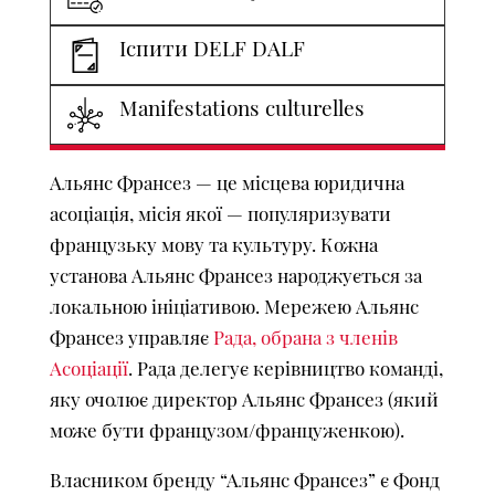
Іспити DELF DALF
Manifestations culturelles
Альянс Франсез — це місцева юридична
асоціація, місія якої — популяризувати
французьку мову та культуру. Кожна
установа Альянс Франсез народжується за
локальною ініціативою. Мережею Альянс
Франсез управляє
Рада, обрана з членів
Асоціації
. Рада делегує керівництво команді,
яку очолює директор Альянс Франсез (який
може бути французом/француженкою).
Власником бренду “Альянс Франсез” є Фонд