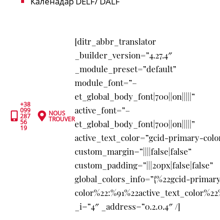
Каленадар DELF/ DALF
[ditr_abbr_translator
_builder_version=”4.27.4″
_module_preset=”default”
module_font=”–
et_global_body_font|700||on|||||”
+38
active_font=”–
099
NOUS


287
TROUVER
56
et_global_body_font|700||on|||||”
19
active_text_color=”gcid-primary-colo
custom_margin=”||||false|false”
custom_padding=”|||20px|false|false”
global_colors_info=”{%22gcid-primar
color%22:%91%22active_text_color%22
_i=”4″ _address=”0.2.0.4″ /]