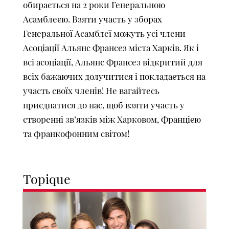
обирається на 2 роки Генеральною
Асамблеєю. Взяти участь у зборах
Генеральної Асамблеї можуть усі члени
Асоціації Альянс Франсез міста Харків. Як і
всі асоціації, Альянс Франсез відкритий для
всіх бажаючих долучитися і покладається на
участь своїх членів! Не вагайтесь
приєднатися до нас, щоб взяти участь у
створенні зв’язків між Харковом, Францією
та франкофонним світом!
Topique