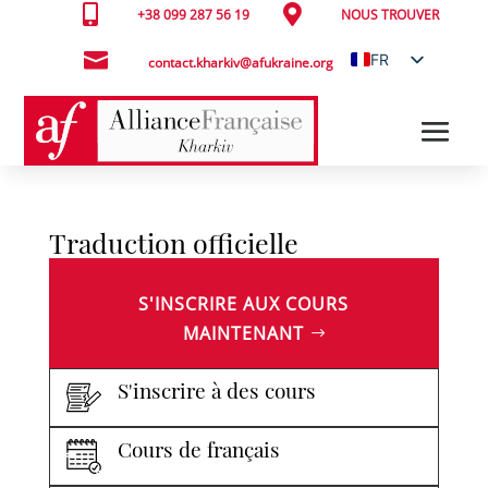


+38 099 287 56 19
NOUS TROUVER

FR
contact.kharkiv@afukraine.org
UK
Traduction officielle
S'INSCRIRE AUX COURS
MAINTENANT
S'inscrire à des cours
Cours de français