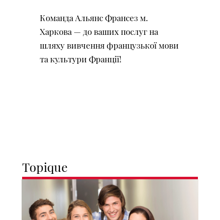
Команда Альянс Франсез м.
Харкова — до ваших послуг на
шляху вивчення французької мови
та культури Франції!
Topique