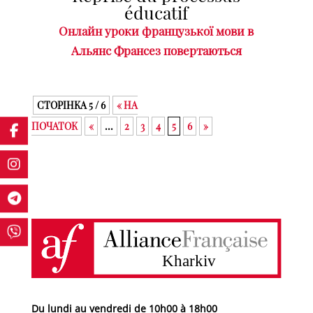
éducatif
Онлайн уроки французької мови в
Альянс Франсез повертаються
СТОРІНКА 5 / 6
« НА
ПОЧАТОК
«
...
2
3
4
5
6
»
Du lundi au vendredi de 10h00 à 18h00