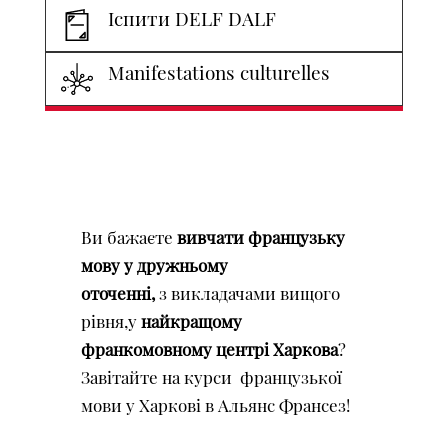
Іспити DELF DALF
Manifestations culturelles
Ви бажаєте
вивчати французьку
мову у дружньому
оточенні,
з викладачами вищого
рівня,у
найкращому
франкомовному центрі Харкова
?
Завітайте на курси французької
мови у Харкові в Альянс Франсез!