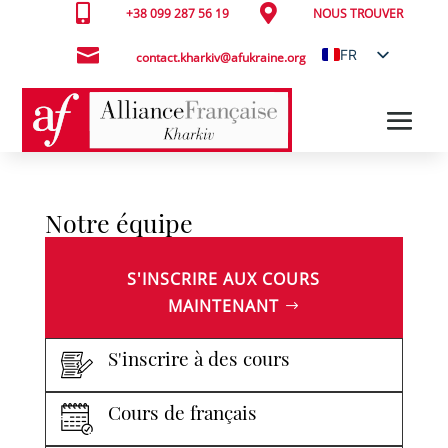


+38 099 287 56 19
NOUS TROUVER

FR
contact.kharkiv@afukraine.org
UK
Notre équipe
S'INSCRIRE AUX COURS
MAINTENANT
S'inscrire à des cours
Cours de français