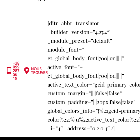
[ditr_abbr_translator
_builder_version=”4.27.4″
_module_preset=”default”
module_font=”–
et_global_body_font|700||on|||||”
+38
active_font=”–
099
NOUS


287
TROUVER
56
et_global_body_font|700||on|||||”
19
active_text_color=”gcid-primary-colo
custom_margin=”||||false|false”
custom_padding=”|||20px|false|false”
global_colors_info=”{%22gcid-primar
color%22:%91%22active_text_color%22
_i=”4″ _address=”0.2.0.4″ /]