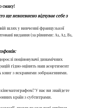
о смаку!
хто ще невпевнено відчуває себе з
свій шлях у вивченні французької
овані видання (за рівнями: А1, А2, В1,
офонів:
 дорослі поціновувачі динамічних
трацій гідно оцінять наш асортимент
их книг з яскравими зображеннями.
кінематографом? У нас ви знайдете
онних країн з субтитрами.
комедії, драми та культові стрічки