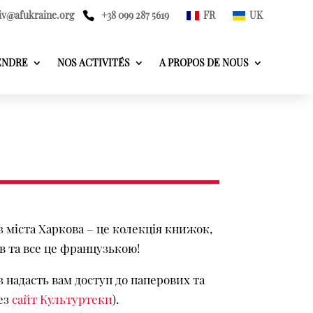
iv@afukraine.org
+38 099 287 5619
FR
UK
ENDRE
NOS ACTIVITÉS
A PROPOS DE NOUS
 міста Харкова – це колекція книжок,
в та все це французькою!
 надасть вам доступ до паперових та
ез
сайт Культуртеки
).