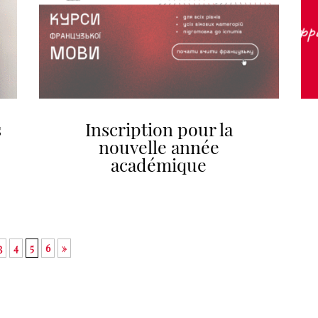
s
Inscription pour la
n
nouvelle année
académique
3
4
5
6
»