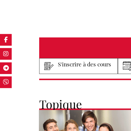
S'inscrire à des cours
Topique