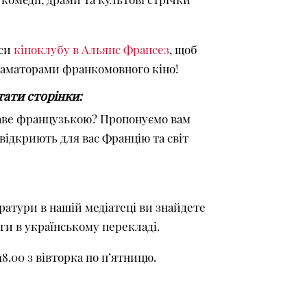
нси
кіноклубу в Альянс Франсез
, щоб
 аматорами франкомовного кіно!
тати сторінки:
каве французькою? Пропонуємо вам
 відкриють для вас Францію та світ
атури в нашій медіатеці ви знайдете
и в українському перекладі.
 18.00 з вівторка по п’ятницю.