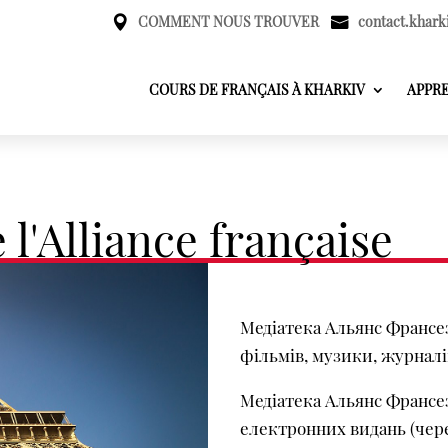
COMMENT NOUS TROUVER
contact.khark
COURS DE FRANÇAIS À KHARKIV
APPR
l'Alliance française
Медіатека Альянс Франсез
фільмів, музики, журналі
Медіатека Альянс Франсез
електронних видань (чер