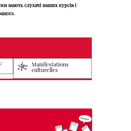
еки мають слухачі наших курсів і
рансез.
F
Manifestations
culturelles