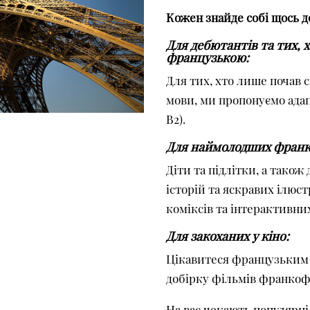
Кожен знайде собі щось д
Для дебютантів та тих, 
французькою:
Для тих, хто лише почав 
мови, ми пропонуємо адапт
В2).
Для наймолодших франк
Діти та підлітки, а також
історій та яскравих ілюс
коміксів та інтерактивн
Для закоханих у кіно:
Цікавитеся французьким 
добірку фільмів франкоф
На вас чекають популярні 