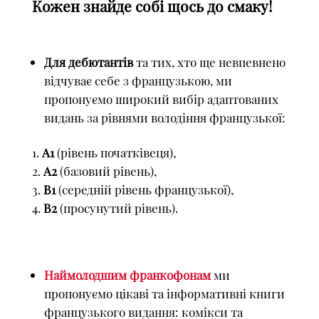
Кожен знайде собі щось до смаку!
Для дебютантів
та тих, хто ще невпевнено
відчуває себе з французькою, ми
пропонуємо широкий вибір адаптованих
видань за рівнями володіння французької:
А1
(рівень початківеця),
А2
(базовий рівень),
В1
(середній рівень французької),
В2
(просунутий рівень).
Наймолодшим франкофонам
ми
пропонуємо цікаві та інформативні книги
французького видання: комікси та