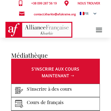


+38 099 287 56 19
NOUS TROUVER

FR
contact.kharkiv@afukraine.org
UK
Médiathèque
S'INSCRIRE AUX COURS
MAINTENANT
S'inscrire à des cours
Cours de français