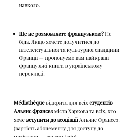
навколо.
Ще не розмовляєте французькою?
Не
біда. Якщо хочете долучитися до
інтелектуальної та культурної спадщини
Франції — пропонуємо вам найкращі
французькі книги в українському
перекладі.
Médiathèque
відкрита для всіх
студентів
Альянс Франсез
міста Харкова та всіх, хто
хоче
вступити до асоціації
Альянс Франсез.
(вартість абонементу для доступу до
медіатеки — 450 грн / рік).