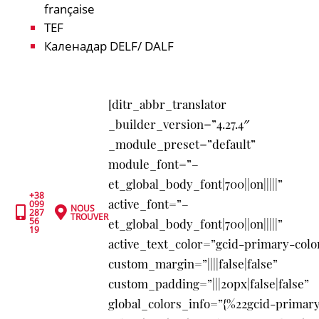
française
TEF
Каленадар DELF/ DALF
[ditr_abbr_translator
_builder_version=”4.27.4″
_module_preset=”default”
module_font=”–
et_global_body_font|700||on|||||”
+38
active_font=”–
099
NOUS


287
TROUVER
56
et_global_body_font|700||on|||||”
19
active_text_color=”gcid-primary-colo
custom_margin=”||||false|false”
custom_padding=”|||20px|false|false”
global_colors_info=”{%22gcid-primar