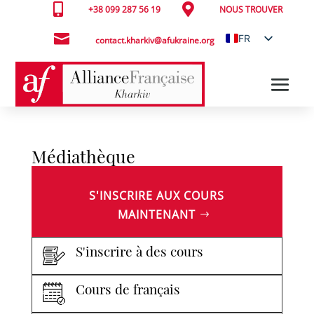


+38 099 287 56 19
NOUS TROUVER

FR
contact.kharkiv@afukraine.org
UK
Médiathèque
S'INSCRIRE AUX COURS
MAINTENANT
S'inscrire à des cours
Cours de français