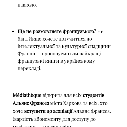
навколо.
Ще не розмовляєте французькою?
Не
біда. Якщо хочете долучитися до
інтелектуальної та культурної спадщини
Франції — пропонуємо вам найкращі
французькі книги в українському
перекладі.
Médiathèque
відкрита для всіх
студентів
Альянс Франсез
міста Харкова та всіх, хто
хоче
вступити до асоціації
Альянс Франсез.
(вартість абонементу для доступу до
медіатеки — 450 грн / рік).