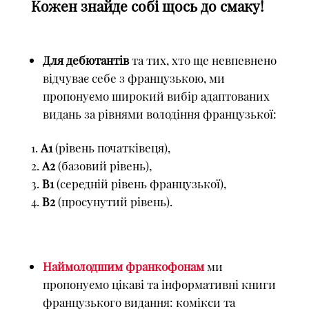
Кожен знайде собі щось до смаку!
Для дебютантів
та тих, хто ще невпевнено
відчуває себе з французькою, ми
пропонуємо широкий вибір адаптованих
видань за рівнями володіння французької:
А1
(рівень початківеця),
А2
(базовий рівень),
В1
(середній рівень французької),
В2
(просунутий рівень).
Наймолодшим франкофонам
ми
пропонуємо цікаві та інформативні книги
французького видання: комікси та