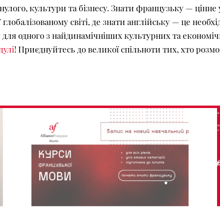
лого, культури та бізнесу. Знати французьку — цінне ум
У глобалізованому світі, де знати англійську — це необ
 для одного з найдинамічніших культурних та економічн
дулі
! Приєднуйтесь до великої спільноти тих, хто розм