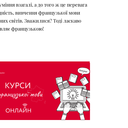
іння взагалі, а до того ж це перевага
хідність, вивчення французької мови
их світів. Зважилися? Тоді ласкаво
овляє французькою!