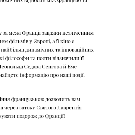
ономічних відносин між Францією та
ає за межі Франції завдяки незліченним
 фільмів у Європі, а її кіно є
з найбільш динамічних та інноваційних
кі філософи та поети відзначили її
 Леопольда Седара Сенгора й Еме
найдете інформацію про наші події.
діння французькою дозволить вам
ша через затоку Святого Лаврентія —
ізувати подорож до Франції!