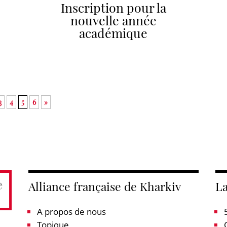
Inscription pour la
nouvelle année
académique
3
4
5
6
»
Alliance française de Kharkiv
La
A propos de nous
Topique