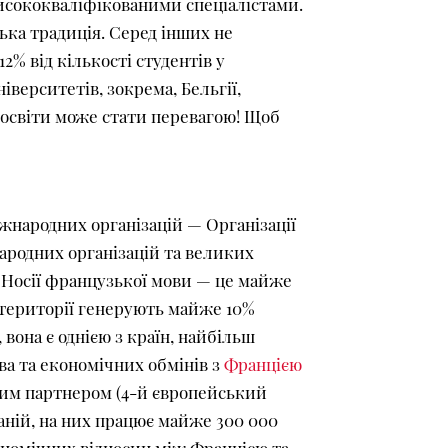
висококваліфікованими спеціалістами.
зька традиція. Серед інших не
2% від кількості студентів у
верситетів, зокрема, Бельгії,
ї освіти може стати перевагою! Щоб
жнародних організацій — Організації
ародних організацій та великих
. Носії французької мови — це майже
 території генерують майже 10%
 вона є однією з країн, найбільш
ва та економічних обмінів з
Францією
ним партнером (4-й європейський
аній, на них працює майже 300 000