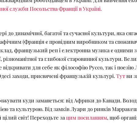
міжнародним роботодавцем в Україні! Для вивчення ек
ної служби Посольства Франції в Україні.
рі до динамічної, багатої та сучасної культури, яка сяг
фічним (Франція є провідним виробником та споживачем
иклад, французький реп і електронна музика є одними 
ї, різноманітної та глибокої старовинної культури. Вели
відкривати для себе як філософію Руссо, так і поезію
Одесі заходи, присвячені французькій культурі.
Тут
ви з
рожувати куди заманеться: від Африки до Канади. Воло
рією та культурою. Від замків Луари до ринків Марраке
 цілий світ! Переходьте за
цим посиланням
, щоб орган