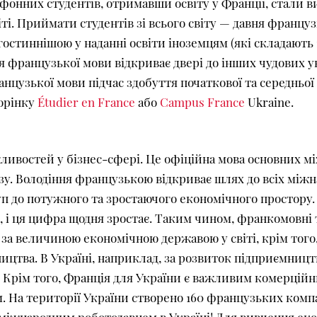
фонних студентів, отримавши освіту у Франції, стали 
іті. Приймати студентів зі всього світу — давня францу
остиннішою у наданні освіти іноземцям (які складають 1
 французької мови відкриває двері до інших чудових уні
нцузької мови підчас здобуття початкової та середньо
торінку
Étudier en France
або
Campus France
Ukraine.
ливостей у бізнес-сфері. Це офіційна мова основних мі
у. Володіння французькою відкриває шлях до всіх міжн
уп до потужного та зростаючого економічного простору
, і ця цифра щодня зростає. Таким чином, франкомовні
ю за величиною економічною державою у світі, крім того,
ицтва. В Україні, наприклад, за розвиток підприємницт
. Крім того, Франція для України є важливим комерцій
. На території України створено 160 французьких комп