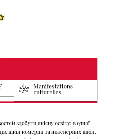
F
Manifestations
culturelles
тей здобути якісну освіту: в одної
дів, шкіл комерції та інженерних шкіл,