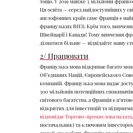
тощо. У 2019 майже 3 мільйони франко
Ця освіта — серед найдоступніших у св
англофонних країн саме Франція є найг
французьких ВНЗ). Крім того, вивчення
Швейцарії і Канади! Тому вивчення фра
дізнатися більше — відвідайте нашу с
2/ Працювати
Французька мова відкриває багато мож
Об’єднаних Націй, Європейського Союз
компаній. Французька мова надає дост
300 мільйонів потенційних споживачів
світового багатства, а Франція є п’ято
відкритих для інвестицій та підприємн
відповідає Торгово-промислова палата
постачальник) та ключовим інвестором