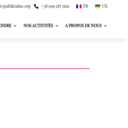
iv@afukraine.org
+38 099 287 5619
FR
UK
ENDRE
NOS ACTIVITÉS
A PROPOS DE NOUS