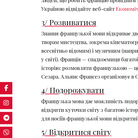
людей, що робить Францію провідним 
Україною відвідайте веб-сайт
Економіч
3/ Розвиватися
Знання французької мови відкриває две
творам мистецтва, зокрема кінематогра
всесвітньо відомим) і музичним (напр
у світі). Франція — спадкоємиця багато
історію: розмовляти французькою — це 
Сезара. Альянс Франсез організовує в 
4/ Подорожувати
Французька мова дає можливість подо
відкрити куточки світу з багатою істо
для носіїв французької мови відкритий
5/ Відкритися світу